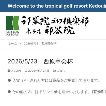
コ
Welcome to the tropical golf resort Kedoui
ン
テ
ン
ツ
へ
ス
キ
ホーム
2026/5/23 西原商会杯
ッ
プ
2026/5/23 西原商会杯
ADMIN
2026年5月24日
ゴルフ
● 入賞（※）された方には賞品をご用意しております。
● その他の方にはドリンク券を進呈いたします。(有効期