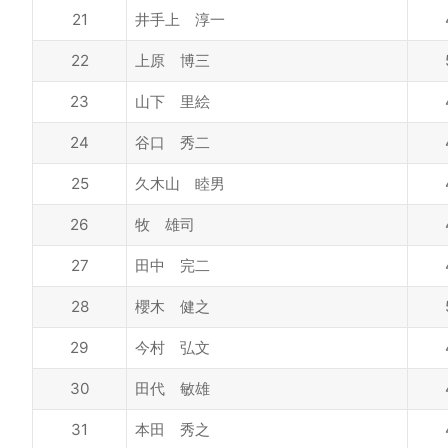
21
井手上 淳一
22
上原 博三
23
山下 里絵
24
谷口 秀二
25
久木山 睦男
26
牧 雄司
27
田中 完二
28
櫻木 健之
29
今村 弘文
30
田代 敏雄
31
本田 秀之