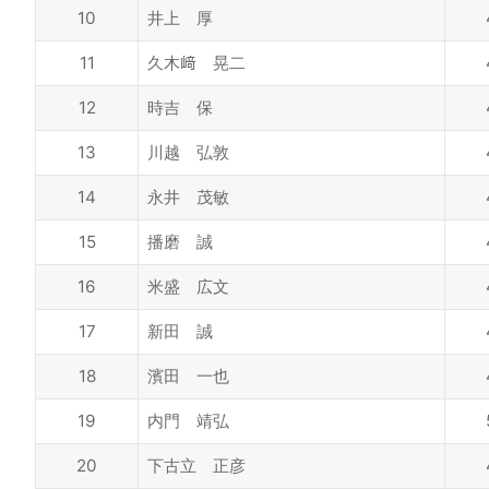
10
井上 厚
11
久木﨑 晃二
12
時吉 保
13
川越 弘敦
14
永井 茂敏
15
播磨 誠
16
米盛 広文
17
新田 誠
18
濱田 一也
19
内門 靖弘
20
下古立 正彦