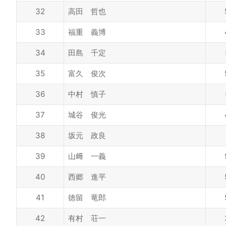
32
高田 哲也
33
福重 義博
34
田島 千定
35
富久 俊次
36
中村 慎子
37
城谷 俊光
38
坂元 政良
39
山﨑 一義
40
西郷 進平
41
徳留 竜郎
42
有村 荘一