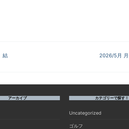
次
 結
2026/5月
の
投
稿:
アーカイブ
カテゴリーで探す！
Uncategorized
ゴルフ