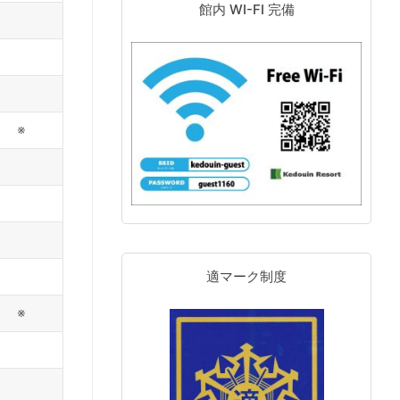
館内 WI-FI 完備
※
適マーク制度
※