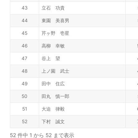
43
立石 功貴
44
東園 美喜男
45
芹ヶ野 壱星
46
高柳 幸敏
47
谷上 望
48
上ノ園 武士
49
田中 住広
50
田丸 慎一郎
51
大迫 律毅
52
下村 誠文
52 件中 1 から 52 まで表示