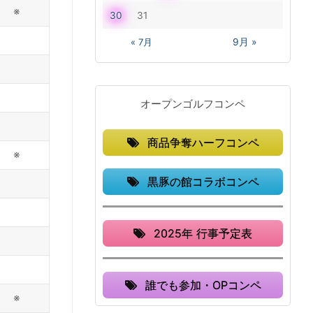
※
30
31
« 7月
9月 »
オープンゴルフコンペ
商品争奪ハーフコンペ
※
黒豚の館コラボコンペ
2025年 行事予定表
誰でも参加・OPコンペ
※