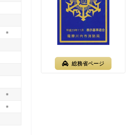
※
総務省ページ
※
※