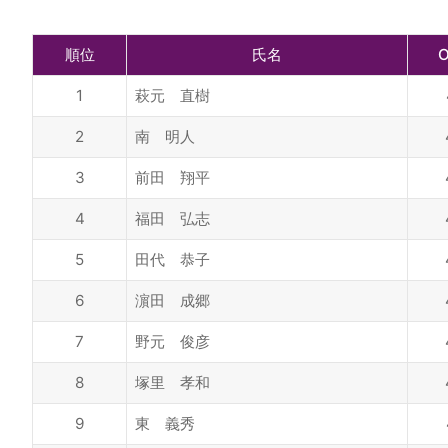
順位
氏名
1
萩元 直樹
2
南 明人
3
前田 翔平
4
福田 弘志
5
田代 恭子
6
濵田 成郷
7
野元 俊彦
8
塚里 孝和
9
東 義秀