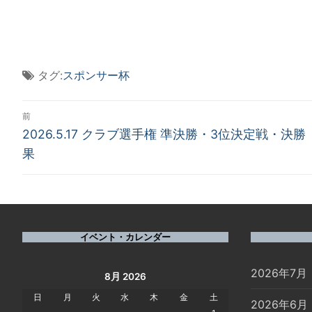
タグ:
スポンサー杯
投
前
前
稿
2026.5.17 クラブ選手権 準決勝・3位決定戦・決勝
の
果
ナ
投
稿:
ビ
ゲ
イベント・カレンダー
ー
2026年7月
シ
8月 2026
日
月
火
水
木
金
土
ョ
2026年6月