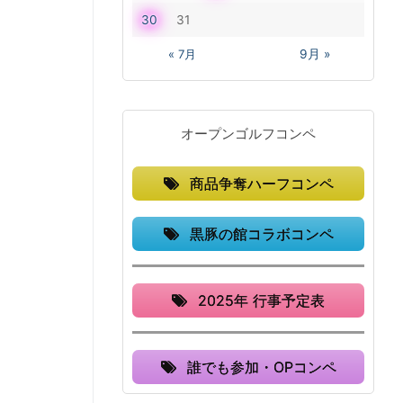
30
31
« 7月
9月 »
オープンゴルフコンペ
商品争奪ハーフコンペ
黒豚の館コラボコンペ
2025年 行事予定表
誰でも参加・OPコンペ