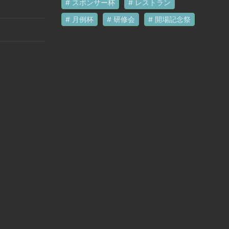
スポンサー杯
レストラン
月例杯
研修会
開場記念祭