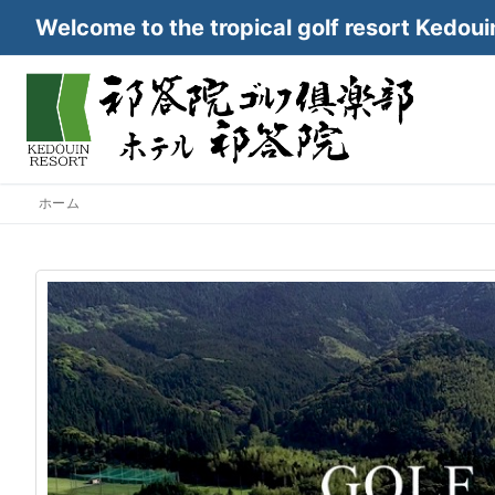
コ
Welcome to the tropical golf resort Kedoui
ン
テ
ン
ツ
へ
ス
キ
ホーム
ッ
プ