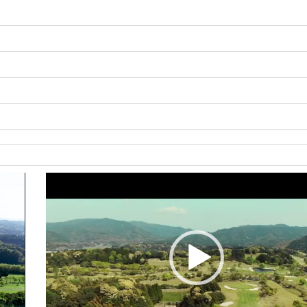
動
画
プ
レ
ー
ヤ