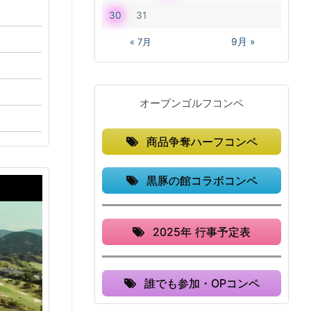
30
31
« 7月
9月 »
オープンゴルフコンペ
商品争奪ハーフコンペ
黒豚の館コラボコンペ
2025年 行事予定表
誰でも参加・OPコンペ