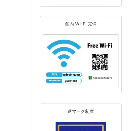
館内 WI-FI 完備
適マーク制度