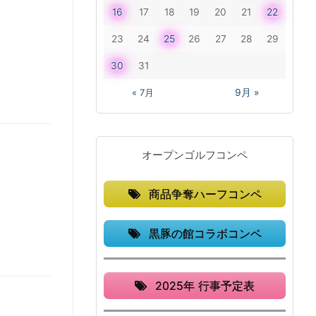
16
17
18
19
20
21
22
23
24
25
26
27
28
29
30
31
« 7月
9月 »
オープンゴルフコンペ
商品争奪ハーフコンペ
黒豚の館コラボコンペ
2025年 行事予定表