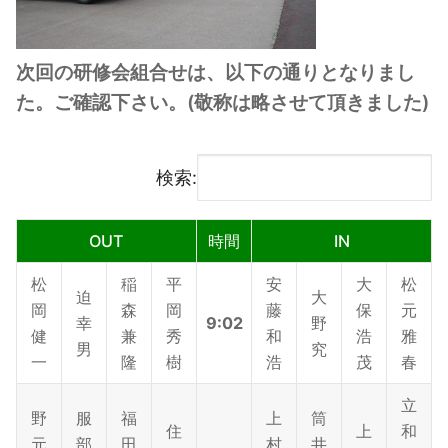
次回の研修会組合せは、以下の通りとなりまし
た。ご確認下さい。(敬称は略させて頂きました)
検索:
OUT
時間
IN
松
稲
平
安
大
松
迫
大
岡
森
岡
藤
保
元
幸
9:02
野
健
兼
秀
和
浩
雅
男
究
一
隆
樹
浩
茂
春
立
野
服
福
上
筒
住
上
和
元
部
田
村
井