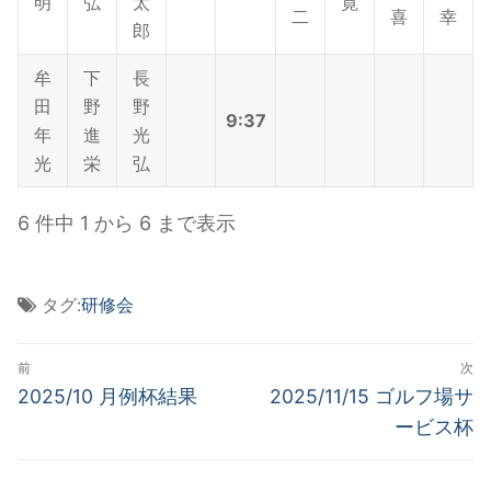
明
弘
太
寛
二
喜
幸
郎
牟
下
長
田
野
野
9:37
年
進
光
光
栄
弘
6 件中 1 から 6 まで表示
タグ:
研修会
投
前
次
稿
前
次
2025/10 月例杯結果
2025/11/15 ゴルフ場サ
の
の
ナ
ービス杯
投
投
ビ
稿:
稿: