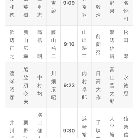
吉
9:09
野
名
和
英
卓
裕
毅
彰
泉
悦
徳
樹
志
登
浩
司
浜
新
高
藤
山
渡
松
前
辺
山
橋
山
出
辺
田
9:16
薗
正
広
一
祐
耕
信
一
努
之
幸
朗
二
三
綱
郎
船
富
渡
川
内
日
脇
中
山
永
瀬
畑
村
高
須
村
9:23
晋
徳
昭
康
卓
大
奈
均
太
忍
彦
昭
郎
作
夫
郎
溝
浜
大
猿
井
栗
口
手
崎
平
楽
川
野
健
9:30
塚
裕
裕
信